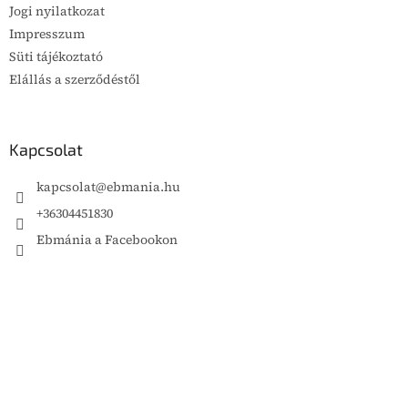
Jogi nyilatkozat
Impresszum
Süti tájékoztató
Elállás a szerződéstől
Kapcsolat
kapcsolat
@
ebmania.hu
+36304451830
Ebmánia a Facebookon