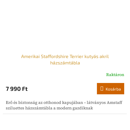
Amerikai Staffordshire Terrier kutyás akril
házszámtábla
Raktáron
A
termék
átlagos
7 990 Ft
Kosárba
értékelése
5-
Erő és biztonság az otthonod kapujában – látványos Amstaff
ből
sziluettes házszámtábla a modern gazdiknak
5,0
csillag.