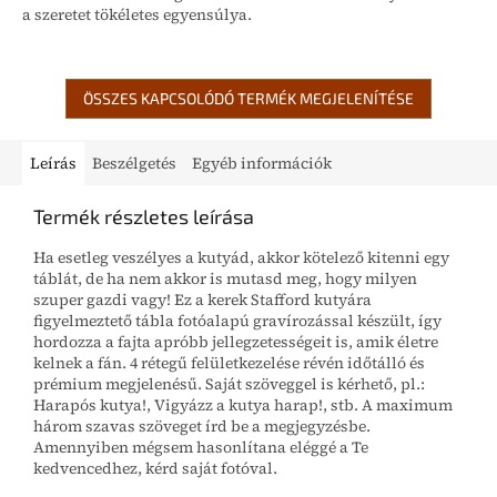
a szeretet tökéletes egyensúlya.
ÖSSZES KAPCSOLÓDÓ TERMÉK MEGJELENÍTÉSE
Leírás
Beszélgetés
Egyéb információk
Termék részletes leírása
Ha esetleg veszélyes a kutyád, akkor kötelező kitenni egy
táblát, de ha nem akkor is mutasd meg, hogy milyen
szuper gazdi vagy! Ez a kerek Stafford kutyára
figyelmeztető tábla fotóalapú gravírozással készült, így
hordozza a fajta apróbb jellegzetességeit is, amik életre
kelnek a fán. 4 rétegű felületkezelése révén időtálló és
prémium megjelenésű. Saját szöveggel is kérhető, pl.:
Harapós kutya!, Vigyázz a kutya harap!, stb. A maximum
három szavas szöveget írd be a megjegyzésbe.
Amennyiben mégsem hasonlítana eléggé a Te
kedvencedhez, kérd saját fotóval.