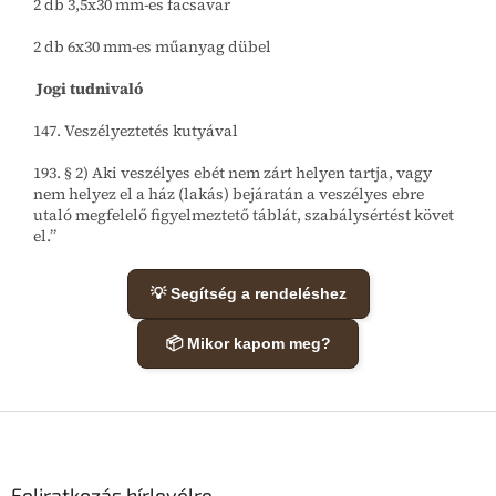
2 db 3,5x30 mm-es facsavar
2 db 6x30 mm-es műanyag dübel
Jogi tudnivaló
147. Veszélyeztetés kutyával
193. § 2) Aki veszélyes ebét nem zárt helyen tartja, vagy
nem helyez el a ház (lakás) bejáratán a veszélyes ebre
utaló megfelelő figyelmeztető táblát, szabálysértést követ
el.”
💡 Segítség a rendeléshez
📦 Mikor kapom meg?
L
á
b
l
Feliratkozás hírlevélre