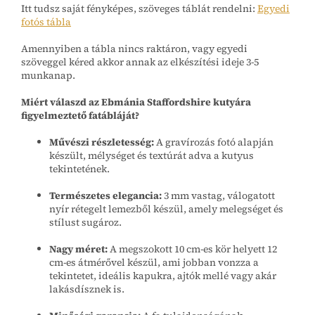
Itt tudsz saját fényképes, szöveges táblát rendelni:
Egyedi
fotós tábla
Amennyiben a tábla nincs raktáron, vagy egyedi
szöveggel kéred akkor annak az elkészítési ideje 3-5
munkanap.
Miért válaszd az Ebmánia Staffordshire kutyára
figyelmeztető fatábláját?
Művészi részletesség:
A gravírozás fotó alapján
készült, mélységet és textúrát adva a kutyus
tekintetének.
Természetes elegancia:
3 mm vastag, válogatott
nyír rétegelt lemezből készül, amely melegséget és
stílust sugároz.
Nagy méret:
A megszokott 10 cm-es kör helyett 12
cm-es átmérővel készül, ami jobban vonzza a
tekintetet, ideális kapukra, ajtók mellé vagy akár
lakásdísznek is.