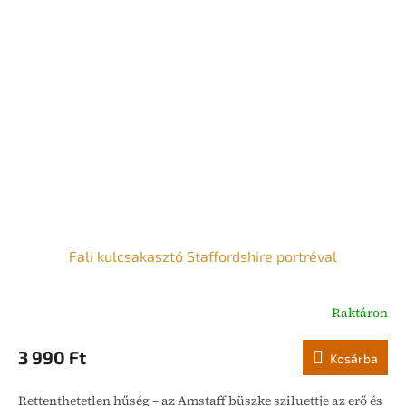
Fali kulcsakasztó Staffordshire portréval
Raktáron
3 990 Ft
Kosárba
Rettenthetetlen hűség – az Amstaff büszke sziluettje az erő és