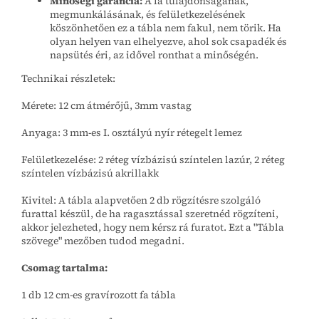
Minőségi garancia:
A fa tulajdonságának,
megmunkálásának, és felületkezelésének
köszönhetően ez a tábla nem fakul, nem törik. Ha
olyan helyen van elhelyezve, ahol sok csapadék és
napsütés éri, az idővel ronthat a minőségén.
Technikai részletek:
Mérete: 12 cm átmérőjű, 3mm vastag
Anyaga: 3 mm-es I. osztályú nyír rétegelt lemez
Felületkezelése: 2 réteg vízbázisú színtelen lazúr, 2 réteg
színtelen vízbázisú akrillakk
Kivitel: A tábla alapvetően 2 db rögzítésre szolgáló
furattal készül, de ha ragasztással szeretnéd rögzíteni,
akkor jelezheted, hogy nem kérsz rá furatot. Ezt a "Tábla
szövege" mezőben tudod megadni.
Csomag tartalma:
1 db 12 cm-es gravírozott fa tábla