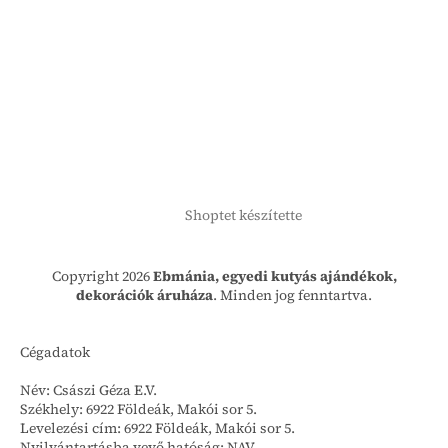
Shoptet készítette
Copyright 2026
Ebmánia, egyedi kutyás ajándékok,
dekorációk áruháza
. Minden jog fenntartva.
Cégadatok
Név: Császi Géza E.V.
Székhely: 6922 Földeák, Makói sor 5.
Levelezési cím: 6922 Földeák, Makói sor 5.
Nyilvántartásba vevő hatóság: NAV