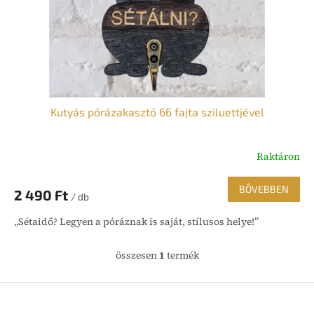
l
i
s
t
á
j
a
Kutyás pórázakasztó 66 fajta sziluettjével
Raktáron
BŐVEBBEN
2 490 Ft
/ db
„Sétaidő? Legyen a póráznak is saját, stílusos helye!”
összesen
1
termék
L
i
s
L
t
á