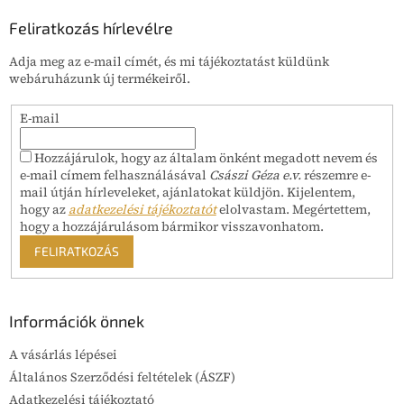
a
b
i
l
Feliratkozás hírlevélre
r
é
á
Adja meg az e-mail címét, és mi tájékoztatást küldünk
c
n
webáruházunk új termékeiről.
y
í
E-mail
t
á
s
Hozzájárulok, hogy az általam önként megadott nevem és
e
e-mail címem felhasználásával
Császi Géza e.v.
részemre e-
l
mail útján hírleveleket, ajánlatokat küldjön. Kijelentem,
e
hogy az
adatkezelési tájékoztatót
elolvastam. Megértettem,
m
hogy a hozzájárulásom bármikor visszavonhatom.
e
FELIRATKOZÁS
i
Információk önnek
A vásárlás lépései
Általános Szerződési feltételek (ÁSZF)
Adatkezelési tájékoztató