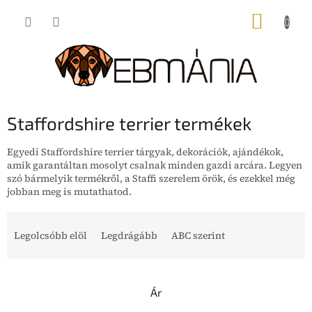
Ugrás
KOSÁR
a
fő
tartalomhoz
Staffordshire terrier termékek
Egyedi Staffordshire terrier tárgyak, dekorációk, ajándékok,
amik garantáltan mosolyt csalnak minden gazdi arcára. Legyen
szó bármelyik termékről, a Staffi szerelem örök, és ezekkel még
jobban meg is mutathatod.
T
e
Legolcsóbb elöl
Legdrágább
ABC szerint
r
m
é
Ár
k
e