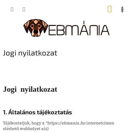
Ugrás
KOSÁR
a
fő
tartalomhoz
Jogi nyilatkozat
Jogi nyilatkozat
1. Általános tájékoztatás
Tájékoztatjuk, hogy a
*https://ebmania.hu
internetcímen
elérhető webhelyet a(z)