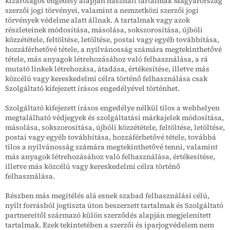
kizárólagos engedély alapján használt tartalmak Magyarország
szerzői jogi törvényei, valamint a nemzetközi szerzői jogi
törvények védelme alatt állnak. A tartalmak vagy azok
részleteinek módosítása, másolása, sokszorosítása, újbóli
közzététele, feltöltése, letöltése, postai vagy egyéb továbbítása,
hozzáférhetővé tétele, a nyilvánosság számára megtekinthetővé
tétele, más anyagok létrehozásához való felhasználása, a rá
mutató linkek létrehozása, átadása, értékesítése, illetve más
közcélú vagy kereskedelmi célra történő felhasználása csak
Szolgáltató kifejezett írásos engedélyével történhet.
Szolgáltató kifejezett írásos engedélye nélkül tilos a webhelyen
megtalálható védjegyek és szolgáltatási márkajelek módosítása,
másolása, sokszorosítása, újbóli közzététele, feltöltése, letöltése,
postai vagy egyéb továbbítása, hozzáférhetővé tétele, továbbá
tilos a nyilvánosság számára megtekinthetővé tenni, valamint
más anyagok létrehozásához való felhasználása, értékesítése,
illetve más közcélú vagy kereskedelmi célra történő
felhasználása.
Részben más megítélés alá esnek szabad felhasználási célú,
nyílt forrásból jogtiszta úton beszerzett tartalmak és Szolgáltató
partnereitől származó külön szerződés alapján megjelenített
tartalmak. Ezek tekintetében a szerzői és iparjogvédelem nem