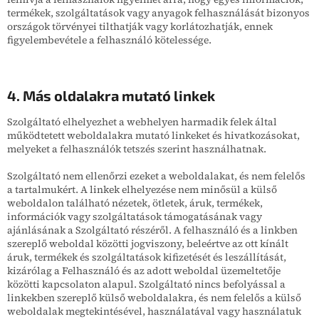
termékek, szolgáltatások vagy anyagok felhasználását bizonyos
országok törvényei tilthatják vagy korlátozhatják, ennek
figyelembevétele a felhasználó kötelessége.
4. Más oldalakra mutató linkek
Szolgáltató elhelyezhet a webhelyen harmadik felek által
működtetett weboldalakra mutató linkeket és hivatkozásokat,
melyeket a felhasználók tetszés szerint használhatnak.
Szolgáltató nem ellenőrzi ezeket a weboldalakat, és nem felelős
a tartalmukért. A linkek elhelyezése nem minősül a külső
weboldalon található nézetek, ötletek, áruk, termékek,
információk vagy szolgáltatások támogatásának vagy
ajánlásának a Szolgáltató részéről. A felhasználó és a linkben
szereplő weboldal közötti jogviszony, beleértve az ott kínált
áruk, termékek és szolgáltatások kifizetését és leszállítását,
kizárólag a Felhasználó és az adott weboldal üzemeltetője
közötti kapcsolaton alapul. Szolgáltató nincs befolyással a
linkekben szereplő külső weboldalakra, és nem felelős a külső
weboldalak megtekintésével, használatával vagy használatuk