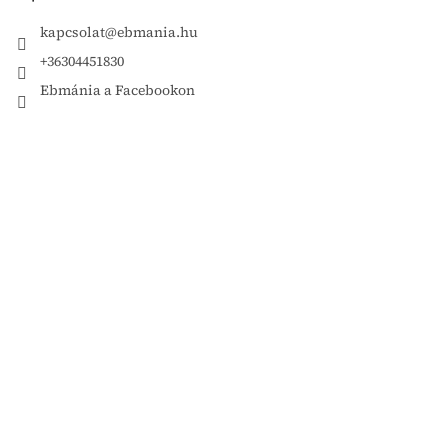
kapcsolat
@
ebmania.hu
+36304451830
Ebmánia a Facebookon