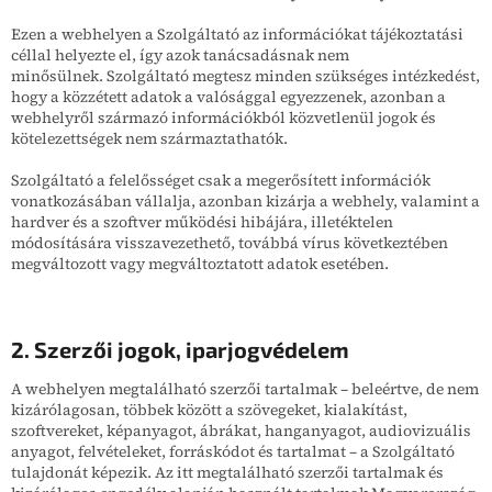
Ezen a webhelyen a Szolgáltató az információkat tájékoztatási
céllal helyezte el, így azok tanácsadásnak nem
minősülnek. Szolgáltató megtesz minden szükséges intézkedést,
hogy a közzétett adatok a valósággal egyezzenek, azonban a
webhelyről származó információkból közvetlenül jogok és
kötelezettségek nem származtathatók.
Szolgáltató a felelősséget csak a megerősített információk
vonatkozásában vállalja, azonban kizárja a webhely, valamint a
hardver és a szoftver működési hibájára, illetéktelen
módosítására visszavezethető, továbbá vírus következtében
megváltozott vagy megváltoztatott adatok esetében.
2. Szerzői jogok, iparjogvédelem
A webhelyen megtalálható szerzői tartalmak – beleértve, de nem
kizárólagosan, többek között a szövegeket, kialakítást,
szoftvereket, képanyagot, ábrákat, hanganyagot, audiovizuális
anyagot, felvételeket, forráskódot és tartalmat – a Szolgáltató
tulajdonát képezik. Az itt megtalálható szerzői tartalmak és