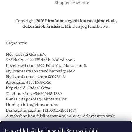
Shoptet készítette
Copyright 2026
Ebmánia, egyedi kutyás ajándékok,
dekorációk áruháza
. Minden jog fenntartva.
Cégadatok
Név: Császi Géza E.V.
Székhely: 6922 Földeák, Makói sor 5.
Levelezési cím: 6922 Földeák, Makói sor 5.
Nyilvántartásba vevő hatóság: NAV
Nyilvántartási szám: 58096848
Adószám: 41851638-1-26
Képviselő: Császi Géza
Telefonszám: +36/30/445-1830
E-mail: kapcsolat@ebmania.hu
Honlap: http://ebmania.hu
Bankszámlaszám: 12100011-18611674
A webshopban feltüntetett árak Alanyi Adómentes árak.
Szállítási információk
Ez az oldal sütiket használ. Ezen weboldal