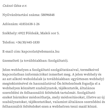
Császi Géza e.v.
Nyilvánbtartási száma: 58096848
Adószám: 41851638-1-26
Székhely: 6922 Földeák, Makói sor 5.
Telefon: +36/30/445-1830
E-mail cím: kapcsolat@ebmania.hu
üzemelteti (a továbbiakban: Szolgáltató).
Jelen webhelyen a Szolgáltató szolgáltatásaival, termékeivel
kapcsolatban információkat ismerhet meg. A jelen webhely és
az azt alkotó weboldalak (a továbbiakban: együttesen webhely)
megtekintésével és használatával Ön kötelezőnek fogadja el a
webhelyen közzétett szabályzatok, tájékoztatók, általános
szerződési és felhasználói feltételek tartalmát. Szolgáltató
ezeket bármikor módosíthatja, mely módosításokat, illetve az új
szabályzatokat, tájékoztatókat, valamint általános szerződési és
felhasználói feltételeket ezen a webhelyen teszi majd közzé.