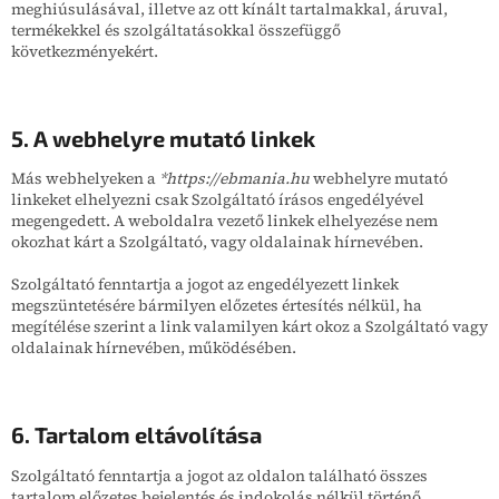
meghiúsulásával, illetve az ott kínált tartalmakkal, áruval,
termékekkel és szolgáltatásokkal összefüggő
következményekért.
5. A
webhelyre mutató linkek
Más webhelyeken a
*https://ebmania.hu
webhelyre mutató
linkeket elhelyezni csak Szolgáltató írásos engedélyével
megengedett. A weboldalra vezető linkek elhelyezése nem
okozhat kárt a Szolgáltató, vagy oldalainak hírnevében.
Szolgáltató fenntartja a jogot az engedélyezett linkek
megszüntetésére bármilyen előzetes értesítés nélkül, ha
megítélése szerint a link valamilyen kárt okoz a Szolgáltató vagy
oldalainak hírnevében, működésében.
6. Tartalom eltávolítása
Szolgáltató fenntartja a jogot az oldalon található összes
tartalom előzetes bejelentés és indokolás nélkül történő