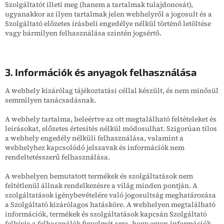
Szolgáltatót illeti meg (hanem a tartalmak tulajdonosát),
ugyanakkor az ilyen tartalmak jelen webhelyről a jogosult és a
Szolgáltató előzetes írásbeli engedélye nélkül történő letöltése
vagy bármilyen felhasználása szintén jogsértő.
3. Információk és anyagok felhasználása
A webhely kizárólag tájékoztatási céllal készült, és nem minősül
semmilyen tanácsadásnak.
A webhely tartalma, beleértve az ott megtalálható feltételeket és
leírásokat, előzetes értesítés nélkül módosulhat. Szigorúan tilos
a webhely engedély nélküli felhasználása, valamint a
webhelyhez kapcsolódó jelszavak és információk nem
rendeltetésszerű felhasználása.
A webhelyen bemutatott termékek és szolgáltatások nem
feltétlenül állnak rendelkezésre a világ minden pontján. A
szolgáltatások igénybevételére való jogosultság meghatározása
a Szolgáltató kizárólagos hatásköre. A webhelyen megtalálható
információk, termékek és szolgáltatások kapcsán Szolgáltató
felhívja a felhasználók figyelmét arra, hogy egyes információk,