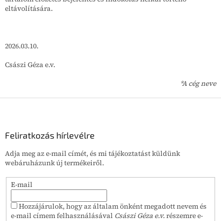
eltávolítására.
2026.03.10.
Császi Géza e.v.
*A cég neve
L
á
b
l
Feliratkozás hírlevélre
é
Adja meg az e-mail címét, és mi tájékoztatást küldünk
c
webáruházunk új termékeiről.
E-mail
Hozzájárulok, hogy az általam önként megadott nevem és
e-mail címem felhasználásával
Császi Géza e.v.
részemre e-