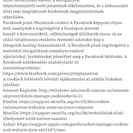
teljesítményéről szóló jelentések tökéletesítése, és a felhasználó
által már megtekintett hirdetések megjelenítésének
elkerülése.
Facebook pixel (Facebook cookie) A Facebook-képpont olyan
kód, amelynek a segítségével a honlapon jelentés
készül a konverziókról, célközönségek állíthatók össze, és az
oldal tulajdonosa részletes elemzési adatokat kap a
látogatók honlap használatáról. A Facebook pixel segítségével a
weboldal látogatóinak személyre szabott
ajánlatokat, hirdetéseket jeleníthet meg a Facebook felületén. A
Facebook adatkezelési szabályzatát itt
tanulmányozhatja:
https://www.facebook.com/privacy/explanation
A cookie-k törléséről bővebb tájékoztatást az alábbi linkeken
találhat:
Internet Explorer: http://windows.microsoft.com/en-us/internet-
explorer/delete-manage-cookies#ie=ie-11
Firefox: https://support.mozilla.org/en-US/kb/cookies-
information-websites-store-on-your-computer
Mozilla: https://support.mozilla.org/hu/kb/weboldalak-altal-
elhelyezett-sutik-torlese-szamito
Safari: https://support.apple.com/guide/safari/manage-cookies-
and-website-data-sfri11471/mac