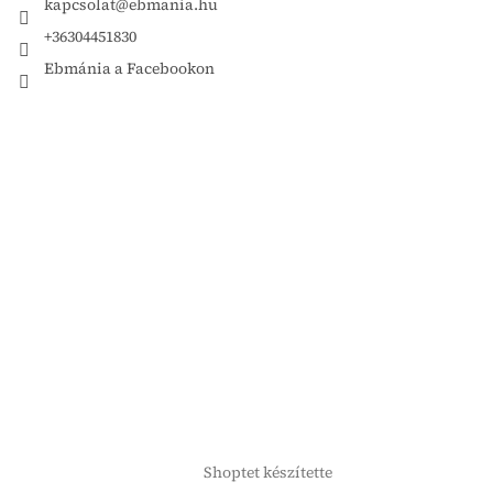
kapcsolat
@
ebmania.hu
+36304451830
Ebmánia a Facebookon
Shoptet készítette