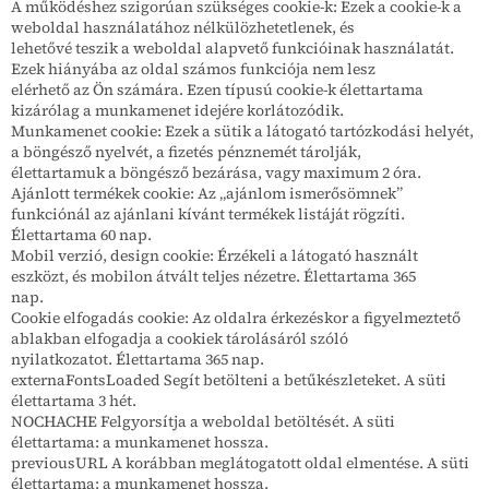
A működéshez szigorúan szükséges cookie-k: Ezek a cookie-k a
weboldal használatához nélkülözhetetlenek, és
lehetővé teszik a weboldal alapvető funkcióinak használatát.
Ezek hiányába az oldal számos funkciója nem lesz
elérhető az Ön számára. Ezen típusú cookie-k élettartama
kizárólag a munkamenet idejére korlátozódik.
Munkamenet cookie: Ezek a sütik a látogató tartózkodási helyét,
a böngésző nyelvét, a fizetés pénznemét tárolják,
élettartamuk a böngésző bezárása, vagy maximum 2 óra.
Ajánlott termékek cookie: Az „ajánlom ismerősömnek”
funkciónál az ajánlani kívánt termékek listáját rögzíti.
Élettartama 60 nap.
Mobil verzió, design cookie: Érzékeli a látogató használt
eszközt, és mobilon átvált teljes nézetre. Élettartama 365
nap.
Cookie elfogadás cookie: Az oldalra érkezéskor a figyelmeztető
ablakban elfogadja a cookiek tárolásáról szóló
nyilatkozatot. Élettartama 365 nap.
externaFontsLoaded Segít betölteni a betűkészleteket. A süti
élettartama 3 hét.
NOCHACHE Felgyorsítja a weboldal betöltését. A süti
élettartama: a munkamenet hossza.
previousURL A korábban meglátogatott oldal elmentése. A süti
élettartama: a munkamenet hossza.