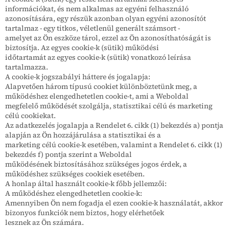
információkat, és nem alkalmas az egyéni felhasználó
azonosítására, egy részük azonban olyan egyéni azonosítót
tartalmaz - egy titkos, véletlenül generált számsort -
amelyet az Ön eszköze tárol, ezzel az Ön azonosíthatóságát is
biztosítja. Az egyes cookie-k (sütik) működési
időtartamát az egyes cookie-k (sütik) vonatkozó leírása
tartalmazza.
A cookie-k jogszabályi háttere és jogalapja:
Alapvetően három típusú cookiet különböztetünk meg, a
működéshez elengedhetetlen cookie-t, ami a Weboldal
megfelelő működését szolgálja, statisztikai célú és marketing
célú cookiekat.
Az adatkezelés jogalapja a Rendelet 6. cikk (1) bekezdés a) pontja
alapján az Ön hozzájárulása a statisztikai és a
marketing célú cookie-k esetében, valamint a Rendelet 6. cikk (1)
bekezdés f) pontja szerint a Weboldal
működésének biztosításához szükséges jogos érdek, a
működéshez szükséges cookiek esetében.
A honlap által használt cookie-k főbb jellemzői:
A működéshez elengedhetetlen cookie-k:
Amennyiben Ön nem fogadja el ezen cookie-k használatát, akkor
bizonyos funkciók nem biztos, hogy elérhetőek
lesznek az Ön számára.