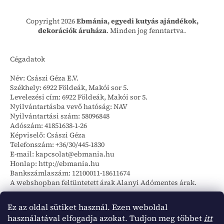
Copyright 2026
Ebmánia, egyedi kutyás ajándékok,
dekorációk áruháza
. Minden jog fenntartva.
Cégadatok
Név: Császi Géza E.V.
Székhely: 6922 Földeák, Makói sor 5.
Levelezési cím: 6922 Földeák, Makói sor 5.
Nyilvántartásba vevő hatóság: NAV
Nyilvántartási szám: 58096848
Adószám: 41851638-1-26
Képviselő: Császi Géza
Telefonszám: +36/30/445-1830
E-mail: kapcsolat@ebmania.hu
Honlap: http://ebmania.hu
Bankszámlaszám: 12100011-18611674
A webshopban feltüntetett árak Alanyi Adómentes árak.
Szállítási információk
Ez az oldal sütiket használ. Ezen weboldal
használatával elfogadja azokat. Tudjon meg többet
itt
Foxpost csomagautómata 1142 Ft