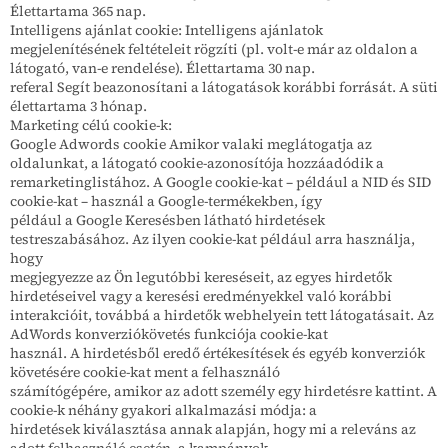
Élettartama 365 nap.
Intelligens ajánlat cookie: Intelligens ajánlatok
megjelenítésének feltételeit rögzíti (pl. volt-e már az oldalon a
látogató, van-e rendelése). Élettartama 30 nap.
referal Segít beazonosítani a látogatások korábbi forrását. A süti
élettartama 3 hónap.
Marketing célú cookie-k:
Google Adwords cookie Amikor valaki meglátogatja az
oldalunkat, a látogató cookie-azonosítója hozzáadódik a
remarketinglistához. A Google cookie-kat – például a NID és SID
cookie-kat – használ a Google-termékekben, így
például a Google Keresésben látható hirdetések
testreszabásához. Az ilyen cookie-kat például arra használja,
hogy
megjegyezze az Ön legutóbbi kereséseit, az egyes hirdetők
hirdetéseivel vagy a keresési eredményekkel való korábbi
interakcióit, továbbá a hirdetők webhelyein tett látogatásait. Az
AdWords konverziókövetés funkciója cookie-kat
használ. A hirdetésből eredő értékesítések és egyéb konverziók
követésére cookie-kat ment a felhasználó
számítógépére, amikor az adott személy egy hirdetésre kattint. A
cookie-k néhány gyakori alkalmazási módja: a
hirdetések kiválasztása annak alapján, hogy mi a releváns az
adott felhasználó esetén, a kampányok