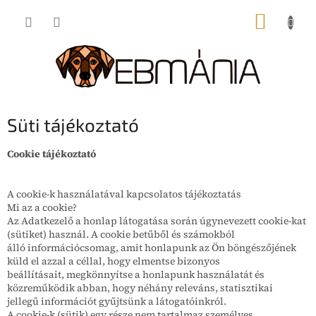
Ugrás
KOSÁR
a
fő
tartalomhoz
Süti tájékoztató
Cookie tájékoztató
A cookie-k használatával kapcsolatos tájékoztatás
Mi az a cookie?
Az Adatkezelő a honlap látogatása során úgynevezett cookie-kat
(sütiket) használ. A cookie betűből és számokból
álló információcsomag, amit honlapunk az Ön böngészőjének
küld el azzal a céllal, hogy elmentse bizonyos
beállításait, megkönnyítse a honlapunk használatát és
közreműködik abban, hogy néhány releváns, statisztikai
jellegű információt gyűjtsünk a látogatóinkról.
A cookie-k (sütik) egy része nem tartalmaz személyes