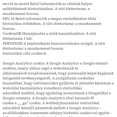
mccid és mceid Belső információk az oldalak helyes
működésének biztosításához. A süti élettartama: a
munkamenet hossza.
SRV_id Belső információk a magas rendelkezésre állás
biztosítása érdekében. A süti élettartama: a munkamenet
hossza.
CookiesOK Hozzájárulás a sütik használatához. A süti
élettartama 1 hét.
PHPSESSID A bejelentkezés beazonosítására szolgál. A süti
élettartama: a munkamenet hossza.
Statisztikai célú cookie-k:
Google Analytics cookie: A Google Analytics a Google elemző
eszköze, amely abban segít a weboldalak és
alkalmazások tulajdonosainak, hogy pontosabb képet kapjanak
látogatóik tevékenységeiről. A szolgáltatás cookiekat
használhat, hogy információkat gyűjtsön és jelentést készítsen a
weboldal használatára vonatkozó statisztikai
adatokból anélkül, hogy egyénileg azonosítaná a látogatókat a
Google számára. A Google Analytics által használt fő
cookie a „__ga” cookie. A webhelyhasználati statisztikai
adatokból készülő jelentések mellett a Google Analytics –
az előbbiekben ismertetett néhány hirdetési cookie-val együtt –