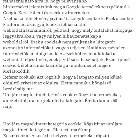
felhasználható arra is, hogy relevánsabb
hirdetéseket jelenítsünk meg a Google-termékekben (például a
Google Keresésben) és szerte az interneten.
A felhasználói élmény javítását szolgáló cookie-k: Ezek a cookie-
k információkat gyűjtenek a felhasználó
weboldalhasználatáról, például, hogy mely oldalakat látogatja
leggyakrabban, vagy milyen hibaüzenetet kap a
weboldalról. Ezek a cookie-k nem gyűjtenek a látogatót
azonosító információkat, vagyis teljesen általános, névtelen
információkkal dolgoznak. Az ezekből nyert adatokat a
weboldal teljesítményének javítására használjuk. Ezen típusú
cookie-k élettartama kizárólag a munkamenet idejére
korlátozódik.
Referer cookiek: Azt rögzítik, hogy a látogató milyen külső
oldalról érkezett az oldalra. Élettartamuk a böngésző
bezárásáig tart.
Utoljára megtekintett termék cookie: Rögzíti a termékeket,
amiket utoljára megtekintett a látogató. Élettartamuk 60
nap.
Utoljára megtekintett kategória cookie: Rögzítit az utoljára
megtekintett kategóriát. Élettartama 60 nap.
Kosár cookie: A kosárba helyezett termékeket rögzíti.