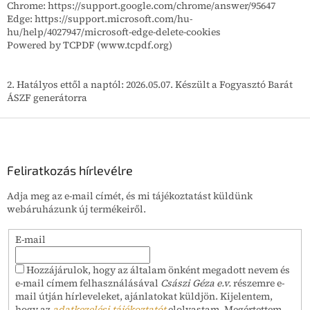
Chrome: https://support.google.com/chrome/answer/95647
Edge: https://support.microsoft.com/hu-
hu/help/4027947/microsoft-edge-delete-cookies
Powered by TCPDF (www.tcpdf.org)
2. Hatályos ettől a naptól: 2026.05.07. Készült a Fogyasztó Barát
ÁSZF generátorra
L
á
b
l
Feliratkozás hírlevélre
é
Adja meg az e-mail címét, és mi tájékoztatást küldünk
c
webáruházunk új termékeiről.
E-mail
Hozzájárulok, hogy az általam önként megadott nevem és
e-mail címem felhasználásával
Császi Géza e.v.
részemre e-
mail útján hírleveleket, ajánlatokat küldjön. Kijelentem,
hogy az
adatkezelési tájékoztatót
elolvastam. Megértettem,