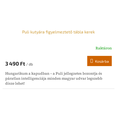
Puli kutyára figyelmeztető tábla kerek
Raktáron
Kosárba
3 490 Ft
/ db
Hungarikum a kapudban – a Puli jellegzetes bozontja és
páratlan intelligenciája minden magyar udvar legszebb
dísze lehet!