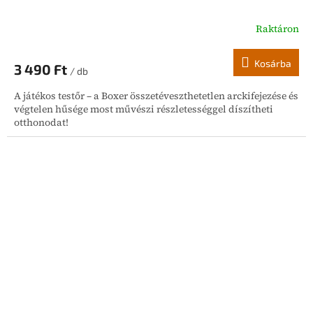
Raktáron
Kosárba
3 490 Ft
/ db
A játékos testőr – a Boxer összetéveszthetetlen arckifejezése és
végtelen hűsége most művészi részletességgel díszítheti
otthonodat!