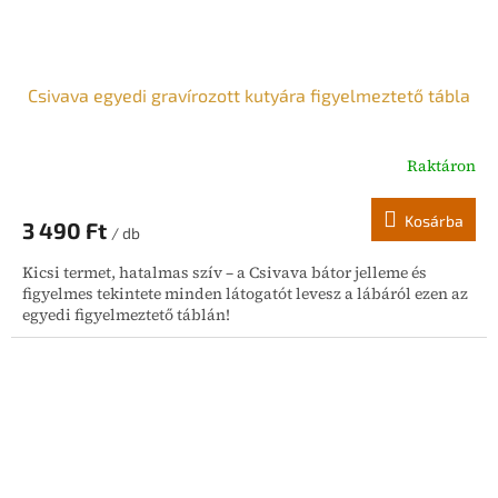
Csivava egyedi gravírozott kutyára figyelmeztető tábla
Raktáron
Kosárba
3 490 Ft
/ db
Kicsi termet, hatalmas szív – a Csivava bátor jelleme és
figyelmes tekintete minden látogatót levesz a lábáról ezen az
egyedi figyelmeztető táblán!