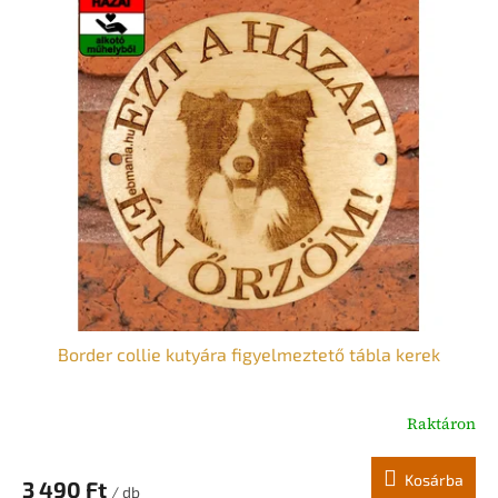
Border collie kutyára figyelmeztető tábla kerek
Raktáron
Kosárba
3 490 Ft
/ db