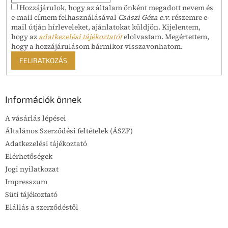
s
Hozzájárulok, hogy az általam önként megadott nevem és
e
e-mail címem felhasználásával
Császi Géza e.v.
részemre e-
l
mail útján hírleveleket, ajánlatokat küldjön. Kijelentem,
e
hogy az
adatkezelési tájékoztatót
elolvastam. Megértettem,
m
hogy a hozzájárulásom bármikor visszavonhatom.
e
FELIRATKOZÁS
i
Információk önnek
A vásárlás lépései
Általános Szerződési feltételek (ÁSZF)
Adatkezelési tájékoztató
Elérhetőségek
Jogi nyilatkozat
Impresszum
Süti tájékoztató
Elállás a szerződéstől