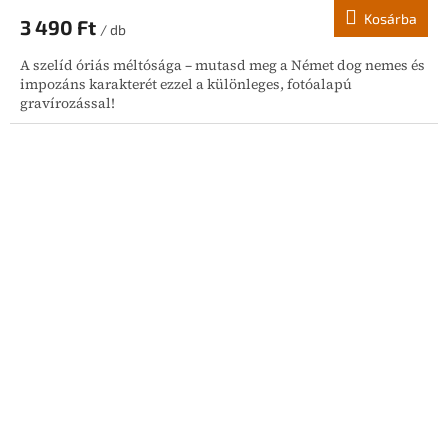
Kosárba
3 490 Ft
/ db
A szelíd óriás méltósága – mutasd meg a Német dog nemes és
impozáns karakterét ezzel a különleges, fotóalapú
gravírozással!