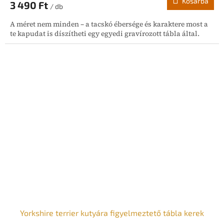
Kosárba
3 490 Ft
/ db
A méret nem minden – a tacskó ébersége és karaktere most a
te kapudat is díszítheti egy egyedi gravírozott tábla által.
Yorkshire terrier kutyára figyelmeztető tábla kerek