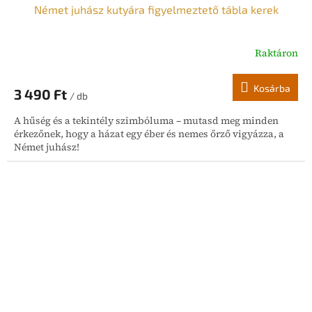
Német juhász kutyára figyelmeztető tábla kerek
Raktáron
Kosárba
3 490 Ft
/ db
A hűség és a tekintély szimbóluma – mutasd meg minden
érkezőnek, hogy a házat egy éber és nemes őrző vigyázza, a
Német juhász!