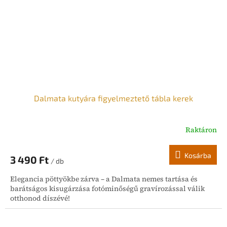
Dalmata kutyára figyelmeztető tábla kerek
Raktáron
Kosárba
3 490 Ft
/ db
Elegancia pöttyökbe zárva – a Dalmata nemes tartása és
barátságos kisugárzása fotóminőségű gravírozással válik
otthonod díszévé!