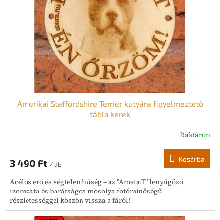
Amerikai Staffordshire Terrier kutyára figyelmeztető
tábla kerek
Raktáron
Kosárba
3 490 Ft
/ db
Acélos erő és végtelen hűség – az "Amstaff" lenyűgöző
izomzata és barátságos mosolya fotóminőségű
részletességgel köszön vissza a fáról!