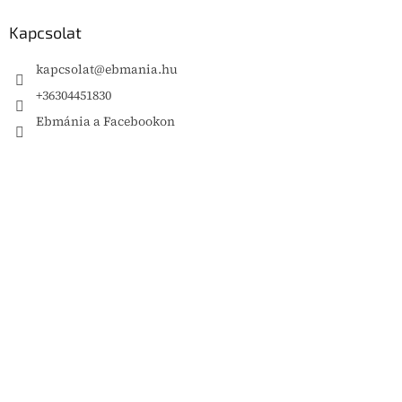
Kapcsolat
kapcsolat
@
ebmania.hu
+36304451830
Ebmánia a Facebookon