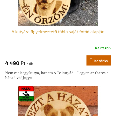
s
t
á
j
a
A kutyára figyelmeztető tábla saját fotód alapján
Raktáron
Kosárba
4 490 Ft
/ db
Nem csak egy kutya, hanem A Te kutyád – Legyen az Ő arca a
házad védjegye!