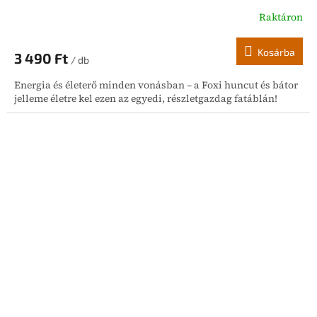
Raktáron
Kosárba
3 490 Ft
/ db
Energia és életerő minden vonásban – a Foxi huncut és bátor
jelleme életre kel ezen az egyedi, részletgazdag fatáblán!