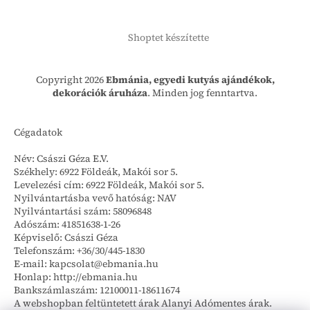
Shoptet készítette
Copyright 2026
Ebmánia, egyedi kutyás ajándékok,
dekorációk áruháza
. Minden jog fenntartva.
Cégadatok
Név: Császi Géza E.V.
Székhely: 6922 Földeák, Makói sor 5.
Levelezési cím: 6922 Földeák, Makói sor 5.
Nyilvántartásba vevő hatóság: NAV
Nyilvántartási szám: 58096848
Adószám: 41851638-1-26
Képviselő: Császi Géza
Telefonszám: +36/30/445-1830
E-mail: kapcsolat@ebmania.hu
Honlap: http://ebmania.hu
Bankszámlaszám: 12100011-18611674
A webshopban feltüntetett árak Alanyi Adómentes árak.