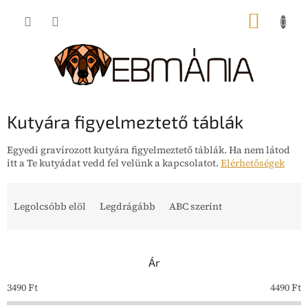
Ugrás
KOSÁR
a
fő
tartalomhoz
Kutyára figyelmeztető táblák
Egyedi gravírozott kutyára figyelmeztető táblák. Ha nem látod
itt a Te kutyádat vedd fel velünk a kapcsolatot.
Elérhetőségek
T
e
Legolcsóbb elöl
Legdrágább
ABC szerint
r
m
é
Ár
k
e
3490
Ft
4490
Ft
k