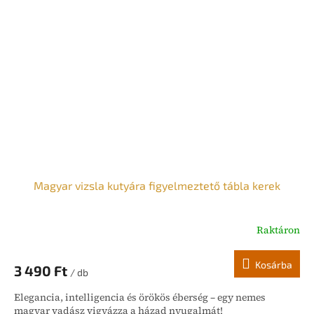
Magyar vizsla kutyára figyelmeztető tábla kerek
Raktáron
Kosárba
3 490 Ft
/ db
Elegancia, intelligencia és örökös éberség – egy nemes
magyar vadász vigyázza a házad nyugalmát!