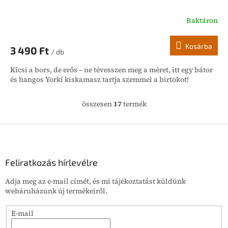
Raktáron
Kosárba
3 490 Ft
/ db
Kicsi a bors, de erős – ne tévesszen meg a méret, itt egy bátor
és hangos Yorki kiskamasz tartja szemmel a birtokot!
összesen
17
termék
L
i
s
L
t
á
a
b
i
l
Feliratkozás hírlevélre
r
é
á
Adja meg az e-mail címét, és mi tájékoztatást küldünk
c
n
webáruházunk új termékeiről.
y
í
E-mail
t
á