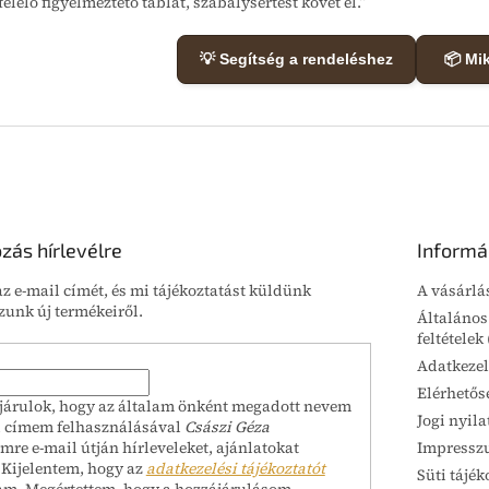
elelő figyelmeztető táblát, szabálysértést követ el.”
💡 Segítség a rendeléshez
📦 Mi
ozás hírlevélre
Informá
z e-mail címét, és mi tájékoztatást küldünk
A vásárlá
unk új termékeiről.
Általános
feltételek
Adatkezel
Elérhetős
járulok, hogy az általam önként megadott nevem
Jogi nyila
l címem felhasználásával
Császi Géza
Impressz
mre e-mail útján hírleveleket, ajánlatokat
 Kijelentem, hogy az
adatkezelési tájékoztatót
Süti tájék