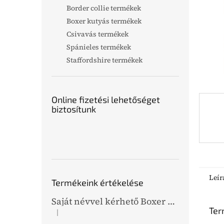
l
Border collie termékek
Boxer kutyás termékek
Csivavás termékek
Spánieles termékek
Staffordshire termékek
Online fizetési lehetőséget
biztosítunk
Leír
Termékeink értékelése
Saját névvel kérhető Boxer grafikás bőr kulcstartó
Ter
|
A termék értékelése 5-ből 5 csillag.