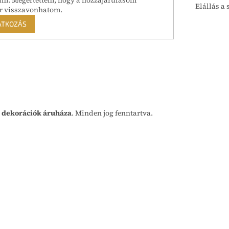
am. Megértettem, hogy a hozzájárulásom
Elállás a 
r visszavonhatom.
ATKOZÁS
 dekorációk áruháza
. Minden jog fenntartva.