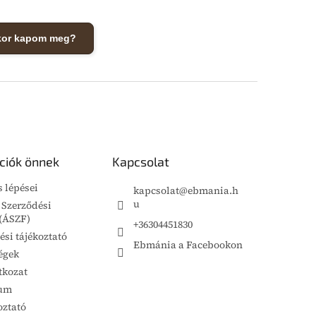
kor kapom meg?
ciók önnek
Kapcsolat
s lépései
kapcsolat
@
ebmania.h
u
 Szerződési
 (ÁSZF)
+36304451830
ési tájékoztató
Ebmánia a Facebookon
égek
tkozat
um
oztató