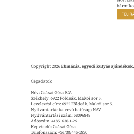
elolvast
bármiko
FELIR
Copyright 2026
Ebmánia, egyedi kutyás ajándékok,
Cégadatok
Név: Császi Géza E.V.
Székhely: 6922 Földeák, Makói sor 5.
Levelezési cím: 6922 Földeák, Makói sor 5.
Nyilvántartásba vevő hatóság: NAV
Nyilvántartási szám: 58096848
Adószám: 41851638-1-26
Képviselő: Császi Géza
Telefonszám: +36/30/445-1830