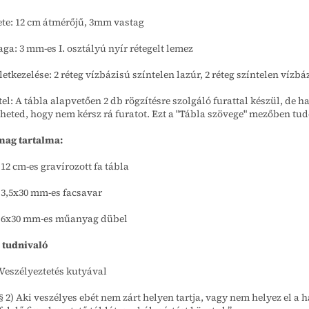
te: 12 cm átmérőjű, 3mm vastag
ga: 3 mm-es I. osztályú nyír rétegelt lemez
letkezelése: 2 réteg vízbázisú színtelen lazúr, 2 réteg színtelen vízbá
tel: A tábla alapvetően 2 db rögzítésre szolgáló furattal készül, de h
zheted, hogy nem kérsz rá furatot. Ezt a "Tábla szövege" mezőben t
mag tartalma:
 12 cm-es gravírozott fa tábla
 3,5x30 mm-es facsavar
 6x30 mm-es műanyag dübel
 tudnivaló
 Veszélyeztetés kutyával
 § 2) Aki veszélyes ebét nem zárt helyen tartja, vagy nem helyez el a 