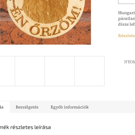
Hungarik
páratlan
dísze leh
Részlete
NYO
ás
Beszélgetés
Egyéb információk
mék részletes leírása