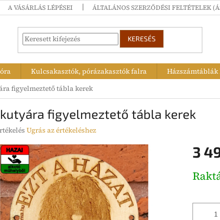
A VÁSÁRLÁS LÉPÉSEI
ÁLTALÁNOS SZERZŐDÉSI FELTÉTELEK (Á
KERESÉS
tóra
Kulcsakasztók, pórázakasztók falra
Házszámtáblák k
ára figyelmeztető tábla kerek
 kutyára figyelmeztető tábla kerek
rtékelés
Ugrás az értékeléshez
3 4
ése
Egységár
Rakt