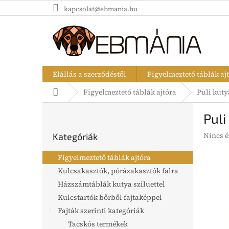
Ugrás
kapcsolat@ebmania.hu
a
fő
tartalomhoz
Elállás a szerződéstől
Figyelmeztető táblák aj
Kezdőlap
Figyelmeztető táblák ajtóra
Puli kuty
O
Puli
l
Kategóriák
d
A
Nincs é
Kategóriák
átugrása
a
termék
l
átlagos
Figyelmeztető táblák ajtóra
s
értékel
Kulcsakasztók, pórázakasztók falra
5-
ó
ből
Házszámtáblák kutya sziluettel
p
0,0
a
Kulcstartók bőrből fajtaképpel
csillag.
n
Fajták szerinti kategóriák
e
Tacskós termékek