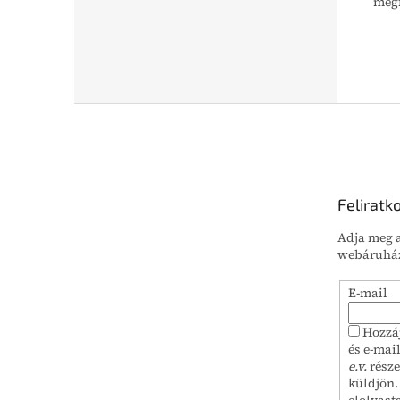
megf
L
á
b
l
é
Feliratk
c
Adja meg a
webáruház
E-mail
Hozzá
és e-mai
e.v.
része
küldjön.