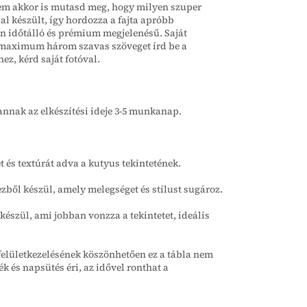
 nem akkor is mutasd meg, hogy milyen szuper
al készült, így hordozza a fajta apróbb
évén időtálló és prémium megjelenésű. Saját
 A maximum három szavas szöveget írd be a
z, kérd saját fotóval.
annak az elkészítési ideje 3-5 munkanap.
t és textúrát adva a kutyus tekintetének.
ezből készül, amely melegséget és stílust sugároz.
készül, ami jobban vonzza a tekintetet, ideális
elületkezelésének köszönhetően ez a tábla nem
k és napsütés éri, az idővel ronthat a