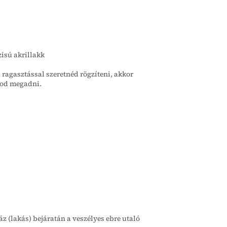
zisú akrillakk
a ragasztással szeretnéd rögzíteni, akkor
udod megadni.
ház (lakás) bejáratán a veszélyes ebre utaló