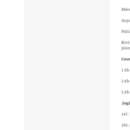
Mére
Anya
Felü
Kivi
jele
Cso
1 db
2 db
2 db
Jogi
147.
193.