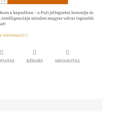
um a kapudban – a Puli jellegzetes bozontja és
 intelligenciája minden magyar udvar legszebb
et!
s információ
MTATÁS
KÉRDÉS
MEGOSZTÁS