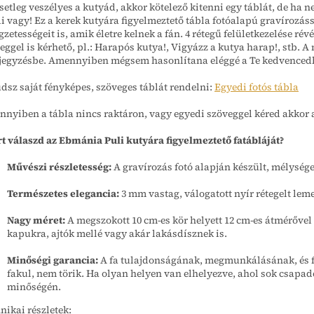
setleg veszélyes a kutyád, akkor kötelező kitenni egy táblát, de ha
i vagy! Ez a kerek kutyára figyelmeztető tábla fotóalapú gravírozáss
egzetességeit is, amik életre kelnek a fán. 4 rétegű felületkezelése r
eggel is kérhető, pl.: Harapós kutya!, Vigyázz a kutya harap!, stb.
egyzésbe. Amennyiben mégsem hasonlítana eléggé a Te kedvencedhe
tudsz saját fényképes, szöveges táblát rendelni:
Egyedi fotós tábla
nyiben a tábla nincs raktáron, vagy egyedi szöveggel kéred akkor 
t válaszd az Ebmánia Puli kutyára figyelmeztető fatábláját?
Művészi részletesség:
A gravírozás fotó alapján készült, mélysége
Természetes elegancia:
3 mm vastag, válogatott nyír rétegelt lem
Nagy méret:
A megszokott 10 cm-es kör helyett 12 cm-es átmérővel 
kapukra, ajtók mellé vagy akár lakásdísznek is.
Minőségi garancia:
A fa tulajdonságának, megmunkálásának, és f
fakul, nem törik. Ha olyan helyen van elhelyezve, ahol sok csapadé
minőségén.
nikai részletek: