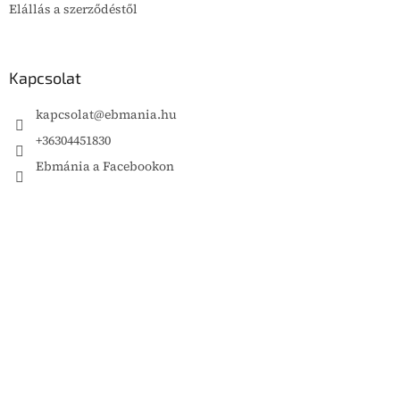
Elállás a szerződéstől
Kapcsolat
kapcsolat
@
ebmania.hu
+36304451830
Ebmánia a Facebookon