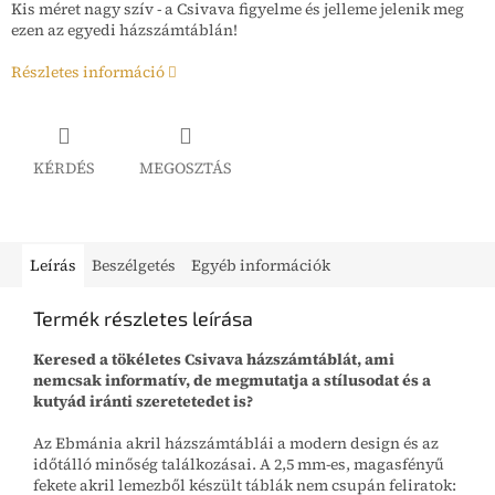
Kis méret nagy szív - a Csivava figyelme és jelleme jelenik meg
ezen az egyedi házszámtáblán!
Részletes információ
KÉRDÉS
MEGOSZTÁS
Leírás
Beszélgetés
Egyéb információk
Termék részletes leírása
Keresed a tökéletes Csivava házszámtáblát, ami
nemcsak informatív, de megmutatja a stílusodat és a
kutyád iránti szeretetedet is?
Az Ebmánia akril házszámtáblái a modern design és az
időtálló minőség találkozásai. A 2,5 mm-es, magasfényű
fekete akril lemezből készült táblák nem csupán feliratok: