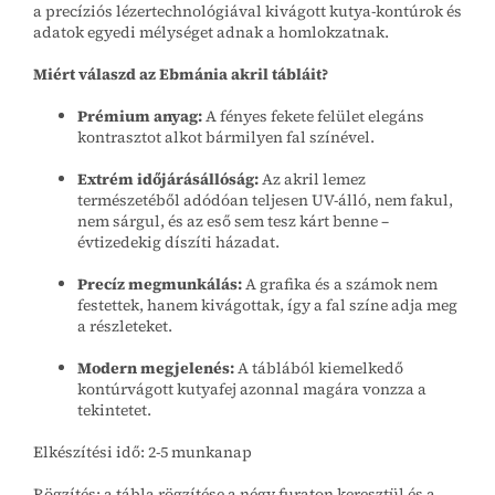
a precíziós lézertechnológiával kivágott kutya-kontúrok és
adatok egyedi mélységet adnak a homlokzatnak.
Miért válaszd az Ebmánia akril tábláit?
Prémium anyag:
A fényes fekete felület elegáns
kontrasztot alkot bármilyen fal színével.
Extrém időjárásállóság:
Az akril lemez
természetéből adódóan teljesen UV-álló, nem fakul,
nem sárgul, és az eső sem tesz kárt benne –
évtizedekig díszíti házadat.
Precíz megmunkálás:
A grafika és a számok nem
festettek, hanem kivágottak, így a fal színe adja meg
a részleteket.
Modern megjelenés:
A táblából kiemelkedő
kontúrvágott kutyafej azonnal magára vonzza a
tekintetet.
Elkészítési idő: 2-5 munkanap
Rögzítés: a tábla rögzítése a négy furaton keresztül és a