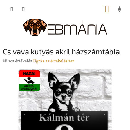
Ugrás
KOSÁR
a
fő
tartalomhoz
Csivava kutyás akril házszámtábla
A
Nincs értékelés
Ugrás az értékeléshez
termék
átlagos
értékelése
5-
ből
0,0
csillag.