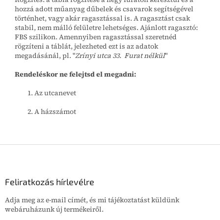
hozzá adott műanyag dűbelek és csavarok segítségével
történhet, vagy akár ragasztással is. A ragasztást csak
stabil, nem málló felületre lehetséges. Ajánlott ragasztó:
FBS szilikon. Amennyiben ragasztással szeretnéd
rögzíteni a táblát, jelezheted ezt is az adatok
megadásánál, pl. "
Zrínyi utca 33. Furat nélkül
"
Rendeléskor ne felejtsd el megadni:
Az utcanevet
A házszámot
L
á
b
l
Feliratkozás hírlevélre
é
Adja meg az e-mail címét, és mi tájékoztatást küldünk
c
webáruházunk új termékeiről.