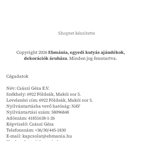
Shoptet készítette
Copyright 2026
Ebmánia, egyedi kutyás ajándékok,
dekorációk áruháza
. Minden jog fenntartva.
Cégadatok
Név: Császi Géza E.V.
Székhely: 6922 Földeák, Makói sor 5.
Levelezési cím: 6922 Földeák, Makói sor 5.
Nyilvántartásba vevő hatóság: NAV
Nyilvántartási szám: 58096848
Adószám: 41851638-1-26
Képviselő: Császi Géza
Telefonszám: +36/30/445-1830
E-mail: kapcsolat@ebmania.hu