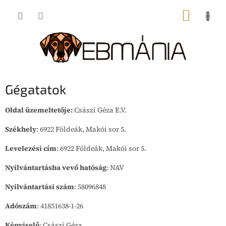
Ugrás
KOSÁR
a
fő
tartalomhoz
Gégatatok
Oldal üzemeltetője:
Császi Géza E.V.
Székhely
:
6922 Földeák, Makói sor 5.
Levelezési cím
:
6922 Földeák, Makói sor 5.
Nyilvántartásba vevő hatóság
:
NAV
Nyilvántartási szám
:
58096848
Adószám
:
41851638-1-26
Képviselő
:
Császi Géza