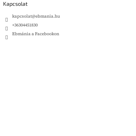
Kapcsolat
kapcsolat
@
ebmania.hu
+36304451830
Ebmánia a Facebookon