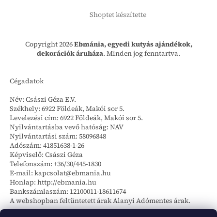
Shoptet készítette
Copyright 2026
Ebmánia, egyedi kutyás ajándékok,
dekorációk áruháza
. Minden jog fenntartva.
Cégadatok
Név: Császi Géza E.V.
Székhely: 6922 Földeák, Makói sor 5.
Levelezési cím: 6922 Földeák, Makói sor 5.
Nyilvántartásba vevő hatóság: NAV
Nyilvántartási szám: 58096848
Adószám: 41851638-1-26
Képviselő: Császi Géza
Telefonszám: +36/30/445-1830
E-mail: kapcsolat@ebmania.hu
Honlap: http://ebmania.hu
Bankszámlaszám: 12100011-18611674
A webshopban feltüntetett árak Alanyi Adómentes árak.