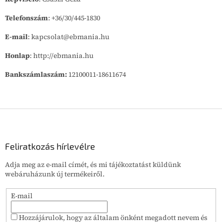
Telefonszám
: +36/30/445-1830
E-mail
: kapcsolat@ebmania.hu
Honlap
: http://ebmania.hu
Bankszámlaszám:
12100011-18611674
L
á
b
l
Feliratkozás hírlevélre
é
Adja meg az e-mail címét, és mi tájékoztatást küldünk
c
webáruházunk új termékeiről.
E-mail
Hozzájárulok, hogy az általam önként megadott nevem és