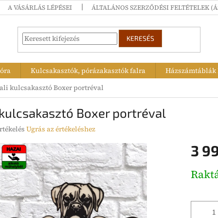
A VÁSÁRLÁS LÉPÉSEI
ÁLTALÁNOS SZERZŐDÉSI FELTÉTELEK (Á
KERESÉS
tóra
Kulcsakasztók, pórázakasztók falra
Házszámtáblák k
ali kulcsakasztó Boxer portréval
 kulcsakasztó Boxer portréval
rtékelés
Ugrás az értékeléshez
3 99
ése
Egységár
Rakt