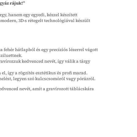
gyáz rájuk!”
gy, hanem egy egyedi, kézzel készített
modern, 3D-s rétegelt technológiával készült
ta fehér hátlapból és egy precíziós lézerrel vágott
sziluettnek.
gravírozzuk kedvenced nevét, így válik a tárgy
el, így a rögzítés esztétikus és profi marad.
elést, legyen szó kulcscsomóról vagy pórázról.
dvenced nevét, amit a gravírozott táblácskára