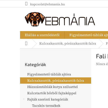
Ugrás
kapcsolat@ebmania.hu
a
fő
tartalomhoz
Elállás a szerződéstől
Figyelmeztető táblák aj
Kezdőlap
Kulcsakasztók, pórázakasztók falra
F
O
Fali
l
Kategóriák
d
A
Nincs é
Kategóriák
átugrása
a
termék
l
átlagos
Figyelmeztető táblák ajtóra
s
értékel
Kulcsakasztók, pórázakasztók falra
5-
ó
ből
Házszámtáblák kutya sziluettel
p
0,0
a
Kulcstartók bőrből fajtaképpel
csillag.
n
Fajták szerinti kategóriák
e
Tacskós termékek