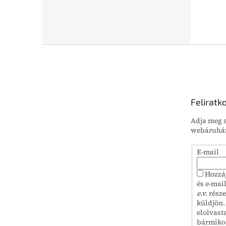
L
á
b
l
é
Feliratk
c
Adja meg a
webáruház
E-mail
Hozzá
és e-mai
e.v.
része
küldjön.
elolvast
bármiko