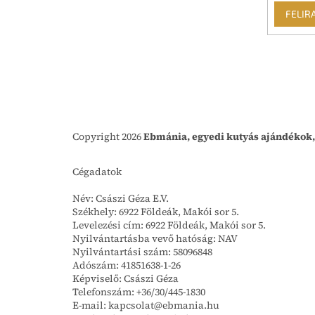
FELIR
Copyright 2026
Ebmánia, egyedi kutyás ajándékok,
Cégadatok
Név: Császi Géza E.V.
Székhely: 6922 Földeák, Makói sor 5.
Levelezési cím: 6922 Földeák, Makói sor 5.
Nyilvántartásba vevő hatóság: NAV
Nyilvántartási szám: 58096848
Adószám: 41851638-1-26
Képviselő: Császi Géza
Telefonszám: +36/30/445-1830
E-mail: kapcsolat@ebmania.hu