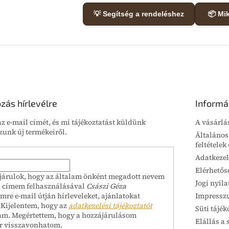
💡 Segítség a rendeléshez
📦 Mi
ozás hírlevélre
Informá
z e-mail címét, és mi tájékoztatást küldünk
A vásárlá
unk új termékeiről.
Általános
feltételek
Adatkezel
Elérhetős
járulok, hogy az általam önként megadott nevem
Jogi nyila
l címem felhasználásával
Császi Géza
Impressz
mre e-mail útján hírleveleket, ajánlatokat
 Kijelentem, hogy az
adatkezelési tájékoztatót
Süti tájék
am. Megértettem, hogy a hozzájárulásom
Elállás a 
r visszavonhatom.