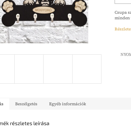
Csupa sz
minden 
Részlete
NYO
ás
Beszélgetés
Egyéb információk
mék részletes leírása