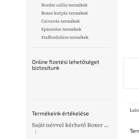
l
Border collie termékek
Boxer kutyás termékek
Csivavás termékek
Spánieles termékek
Staffordshire termékek
Online fizetési lehetőséget
biztosítunk
Leír
Termékeink értékelése
Saját névvel kérhető Boxer grafikás bőr kulcstartó
Ter
|
A termék értékelése 5-ből 5 csillag.