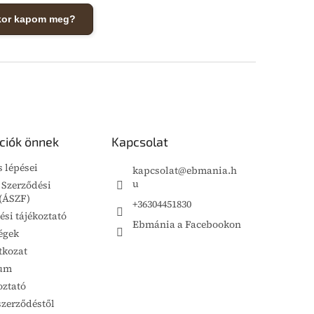
kor kapom meg?
ciók önnek
Kapcsolat
s lépései
kapcsolat
@
ebmania.h
u
 Szerződési
 (ÁSZF)
+36304451830
ési tájékoztató
Ebmánia a Facebookon
égek
tkozat
um
oztató
szerződéstől