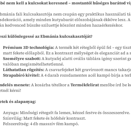
bé nem kell a kulcsokat keresned – mostantól hűséges barátod vi
bmánia fali kulcsakasztója nem csupán egy praktikus használati tár
sdekoráció, amely minden kutyabarát előszobájának ékköve lesz. A 
án kedvenced büszke sziluettje köszönt minden hazaérkezéskor.
eszi különlegessé az Ebmánia kulcsakasztóját?
Prémium 3D technológia:
A termék két rétegből épül fel – egy tisz
matt fekete előlapból. Ez a kontraszt mélységet és eleganciát ad a 
Személyre szabott:
A kutyafej alatti ovális táblára igény szerint 
valóban megismételhetetlenné.
Láthatatlan rögzítés:
A csavarfejeket két gravírozott mancs takarja 
Strapabíró kivitel:
A 4 darab rozsdamentes acél kampó bírja a terh
ndelés menete:
A kosárba tételkor a
Termékfelirat
mezőbe írd be ke
etnél kérni!
tek és alapanyag:
Anyaga: Minőségi rétegelt fa lemez, kézzel festve és összeszerelve.
Színvilág: Matt fekete és hófehér kontraszt.
Felszereltség: 4 db masszív fém kampó.