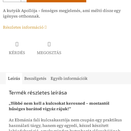
A kutyák Apollója – fenséges megjelenés, ami méltó dísze egy
igényes otthonnak.
Részletes információ
KÉRDÉS
MEGOSZTÁS
Leírás
Beszélgetés
Egyéb információk
Termék részletes leírása
„Többé nem kell a kulcsokat keresned – mostantól
hűséges barátod vigyáz rájuk!”
Az Ebmánia fali kulcsakasztója nem csupán egy praktikus
használati tárgy, hanem egy egyedi, kézzel készített
lakásdekoráció, amely minden kutyabarát előszobájának