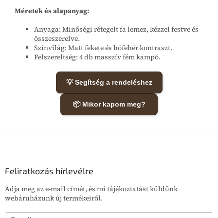
Méretek és alapanyag:
Anyaga: Minőségi rétegelt fa lemez, kézzel festve és
összeszerelve.
Színvilág: Matt fekete és hófehér kontraszt.
Felszereltség: 4 db masszív fém kampó.
💡 Segítség a rendeléshez
📦 Mikor kapom meg?
L
á
b
l
Feliratkozás hírlevélre
é
Adja meg az e-mail címét, és mi tájékoztatást küldünk
c
webáruházunk új termékeiről.