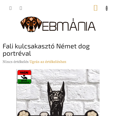
Ugrás
KOSÁR
a
fő
tartalomhoz
Fali kulcsakasztó Német dog
portréval
A
Nincs értékelés
Ugrás az értékeléshez
termék
átlagos
értékelése
5-
ből
0,0
csillag.