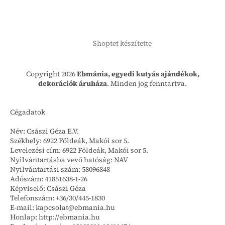
Shoptet készítette
Copyright 2026
Ebmánia, egyedi kutyás ajándékok,
dekorációk áruháza
. Minden jog fenntartva.
Cégadatok
Név: Császi Géza E.V.
Székhely: 6922 Földeák, Makói sor 5.
Levelezési cím: 6922 Földeák, Makói sor 5.
Nyilvántartásba vevő hatóság: NAV
Nyilvántartási szám: 58096848
Adószám: 41851638-1-26
Képviselő: Császi Géza
Telefonszám: +36/30/445-1830
E-mail: kapcsolat@ebmania.hu
Honlap: http://ebmania.hu