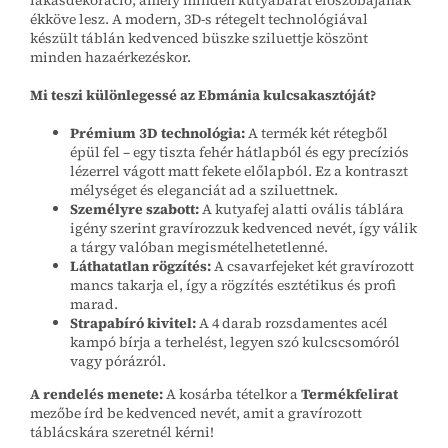
ékköve lesz. A modern, 3D-s rétegelt technológiával
készült táblán kedvenced büszke sziluettje köszönt
minden hazaérkezéskor.
Mi teszi különlegessé az Ebmánia kulcsakasztóját?
Prémium 3D technológia:
A termék két rétegből
épül fel – egy tiszta fehér hátlapból és egy precíziós
lézerrel vágott matt fekete előlapból. Ez a kontraszt
mélységet és eleganciát ad a sziluettnek.
Személyre szabott:
A kutyafej alatti ovális táblára
igény szerint gravírozzuk kedvenced nevét, így válik
a tárgy valóban megismételhetetlenné.
Láthatatlan rögzítés:
A csavarfejeket két gravírozott
mancs takarja el, így a rögzítés esztétikus és profi
marad.
Strapabíró kivitel:
A 4 darab rozsdamentes acél
kampó bírja a terhelést, legyen szó kulcscsomóról
vagy pórázról.
A rendelés menete:
A kosárba tételkor a
Termékfelirat
mezőbe írd be kedvenced nevét, amit a gravírozott
táblácskára szeretnél kérni!