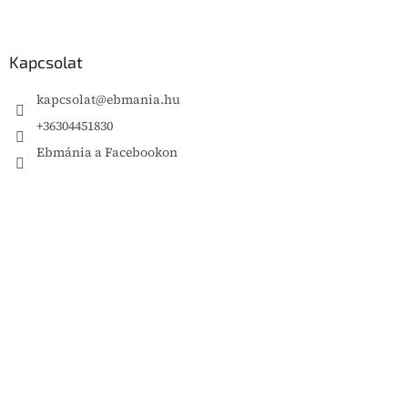
Kapcsolat
kapcsolat
@
ebmania.hu
+36304451830
Ebmánia a Facebookon