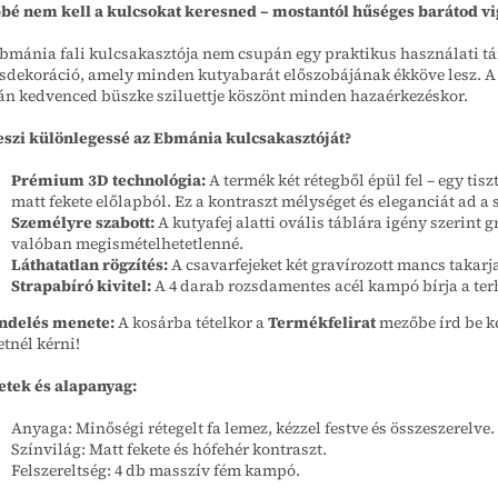
bé nem kell a kulcsokat keresned – mostantól hűséges barátod vi
bmánia fali kulcsakasztója nem csupán egy praktikus használati tár
sdekoráció, amely minden kutyabarát előszobájának ékköve lesz. A 
án kedvenced büszke sziluettje köszönt minden hazaérkezéskor.
eszi különlegessé az Ebmánia kulcsakasztóját?
Prémium 3D technológia:
A termék két rétegből épül fel – egy tisz
matt fekete előlapból. Ez a kontraszt mélységet és eleganciát ad a 
Személyre szabott:
A kutyafej alatti ovális táblára igény szerint 
valóban megismételhetetlenné.
Láthatatlan rögzítés:
A csavarfejeket két gravírozott mancs takarja 
Strapabíró kivitel:
A 4 darab rozsdamentes acél kampó bírja a terh
ndelés menete:
A kosárba tételkor a
Termékfelirat
mezőbe írd be ke
etnél kérni!
tek és alapanyag:
Anyaga: Minőségi rétegelt fa lemez, kézzel festve és összeszerelve.
Színvilág: Matt fekete és hófehér kontraszt.
Felszereltség: 4 db masszív fém kampó.