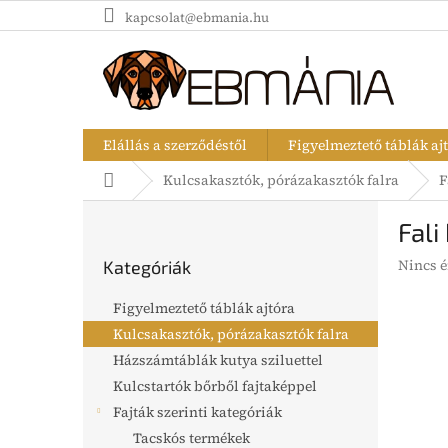
Ugrás
kapcsolat@ebmania.hu
a
fő
tartalomhoz
Elállás a szerződéstől
Figyelmeztető táblák aj
Kezdőlap
Kulcsakasztók, pórázakasztók falra
F
O
Fali
l
Kategóriák
d
A
Nincs é
Kategóriák
átugrása
a
termék
l
átlagos
Figyelmeztető táblák ajtóra
s
értékel
Kulcsakasztók, pórázakasztók falra
5-
ó
ből
Házszámtáblák kutya sziluettel
p
0,0
a
Kulcstartók bőrből fajtaképpel
csillag.
n
Fajták szerinti kategóriák
e
Tacskós termékek