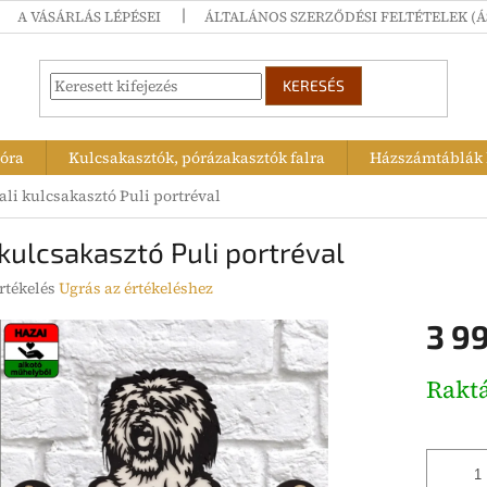
A VÁSÁRLÁS LÉPÉSEI
ÁLTALÁNOS SZERZŐDÉSI FELTÉTELEK (Á
KERESÉS
tóra
Kulcsakasztók, pórázakasztók falra
Házszámtáblák k
ali kulcsakasztó Puli portréval
 kulcsakasztó Puli portréval
rtékelés
Ugrás az értékeléshez
3 99
ése
Egységár
Rakt