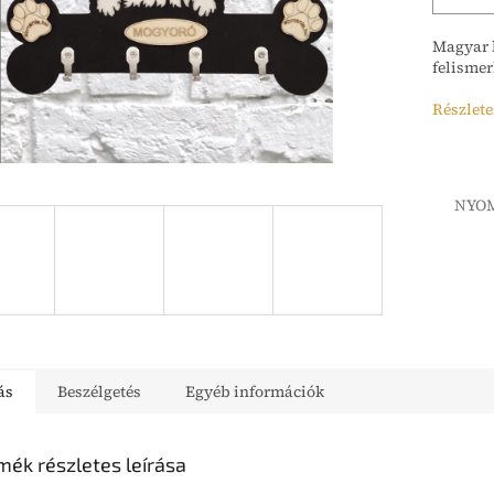
Magyar b
felismer
Részlete
NYO
ás
Beszélgetés
Egyéb információk
mék részletes leírása