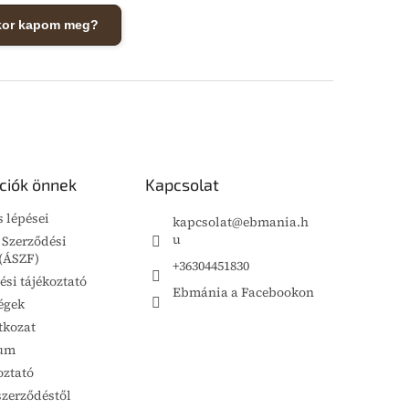
kor kapom meg?
ciók önnek
Kapcsolat
s lépései
kapcsolat
@
ebmania.h
u
 Szerződési
 (ÁSZF)
+36304451830
ési tájékoztató
Ebmánia a Facebookon
égek
tkozat
um
oztató
szerződéstől