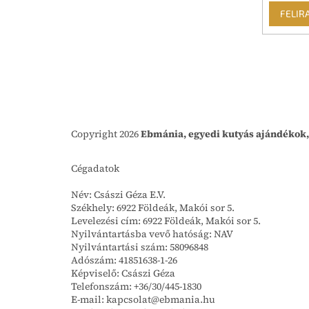
FELIR
Copyright 2026
Ebmánia, egyedi kutyás ajándékok,
Cégadatok
Név: Császi Géza E.V.
Székhely: 6922 Földeák, Makói sor 5.
Levelezési cím: 6922 Földeák, Makói sor 5.
Nyilvántartásba vevő hatóság: NAV
Nyilvántartási szám: 58096848
Adószám: 41851638-1-26
Képviselő: Császi Géza
Telefonszám: +36/30/445-1830
E-mail: kapcsolat@ebmania.hu