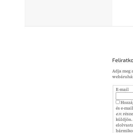
L
á
b
l
é
Feliratk
c
Adja meg a
webáruház
E-mail
Hozzá
és e-mai
e.v.
része
küldjön.
elolvast
bármiko