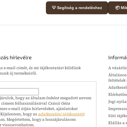
💡 Segítség a rendeléshez
📦 Mi
ozás hírlevélre
Informá
z e-mail címét, és mi tájékoztatást küldünk
A vásárlá
unk új termékeiről.
Általános
feltételek
Adatkezel
Elérhetős
járulok, hogy az általam önként megadott nevem
Jogi nyila
l címem felhasználásával
Császi Géza
Impressz
mre e-mail útján hírleveleket, ajánlatokat
 Kijelentem, hogy az
adatkezelési tájékoztatót
Süti tájék
am. Megértettem, hogy a hozzájárulásom
Elállás a 
r visszavonhatom.