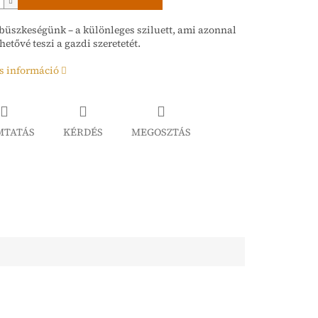
üszkeségünk – a különleges sziluett, ami azonnal
hetővé teszi a gazdi szeretetét.
s információ
MTATÁS
KÉRDÉS
MEGOSZTÁS