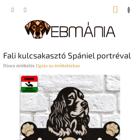
Ugrás
KOSÁR
a
fő
tartalomhoz
Fali kulcsakasztó Spániel portréval
A
Nincs értékelés
Ugrás az értékeléshez
termék
átlagos
értékelése
5-
ből
0,0
csillag.