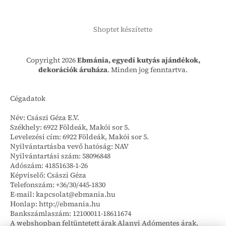
Shoptet készítette
Copyright 2026
Ebmánia, egyedi kutyás ajándékok,
dekorációk áruháza
. Minden jog fenntartva.
Cégadatok
Név: Császi Géza E.V.
Székhely: 6922 Földeák, Makói sor 5.
Levelezési cím: 6922 Földeák, Makói sor 5.
Nyilvántartásba vevő hatóság: NAV
Nyilvántartási szám: 58096848
Adószám: 41851638-1-26
Képviselő: Császi Géza
Telefonszám: +36/30/445-1830
E-mail: kapcsolat@ebmania.hu
Honlap: http://ebmania.hu
Bankszámlaszám: 12100011-18611674
A webshopban feltüntetett árak Alanyi Adómentes árak.