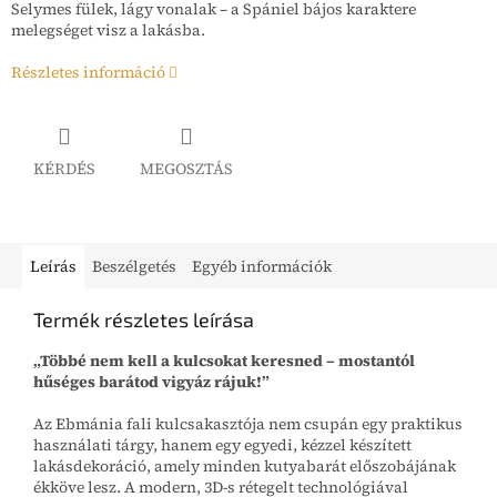
Selymes fülek, lágy vonalak – a Spániel bájos karaktere
melegséget visz a lakásba.
Részletes információ
KÉRDÉS
MEGOSZTÁS
Leírás
Beszélgetés
Egyéb információk
Termék részletes leírása
„Többé nem kell a kulcsokat keresned – mostantól
hűséges barátod vigyáz rájuk!”
Az Ebmánia fali kulcsakasztója nem csupán egy praktikus
használati tárgy, hanem egy egyedi, kézzel készített
lakásdekoráció, amely minden kutyabarát előszobájának
ékköve lesz. A modern, 3D-s rétegelt technológiával