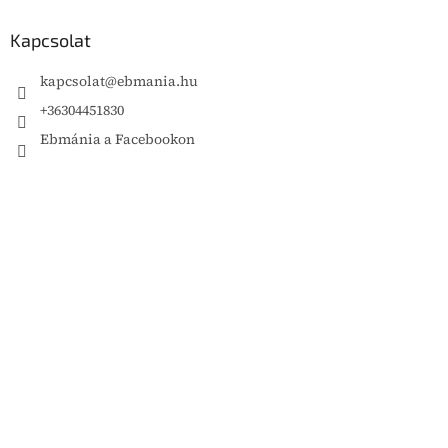
Kapcsolat
kapcsolat
@
ebmania.hu
+36304451830
Ebmánia a Facebookon