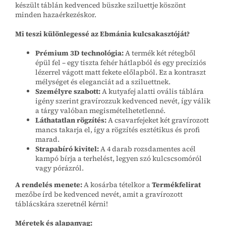
készült táblán kedvenced büszke sziluettje köszönt
minden hazaérkezéskor.
Mi teszi különlegessé az Ebmánia kulcsakasztóját?
Prémium 3D technológia:
A termék két rétegből
épül fel – egy tiszta fehér hátlapból és egy precíziós
lézerrel vágott matt fekete előlapból. Ez a kontraszt
mélységet és eleganciát ad a sziluettnek.
Személyre szabott:
A kutyafej alatti ovális táblára
igény szerint gravírozzuk kedvenced nevét, így válik
a tárgy valóban megismételhetetlenné.
Láthatatlan rögzítés:
A csavarfejeket két gravírozott
mancs takarja el, így a rögzítés esztétikus és profi
marad.
Strapabíró kivitel:
A 4 darab rozsdamentes acél
kampó bírja a terhelést, legyen szó kulcscsomóról
vagy pórázról.
A rendelés menete:
A kosárba tételkor a
Termékfelirat
mezőbe írd be kedvenced nevét, amit a gravírozott
táblácskára szeretnél kérni!
Méretek és alapanyag: