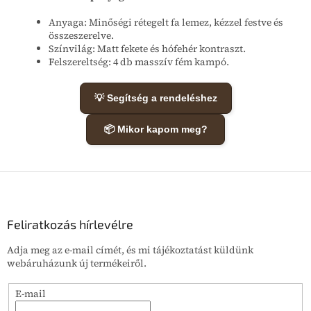
Anyaga: Minőségi rétegelt fa lemez, kézzel festve és
összeszerelve.
Színvilág: Matt fekete és hófehér kontraszt.
Felszereltség: 4 db masszív fém kampó.
💡 Segítség a rendeléshez
📦 Mikor kapom meg?
L
á
b
l
Feliratkozás hírlevélre
é
Adja meg az e-mail címét, és mi tájékoztatást küldünk
c
webáruházunk új termékeiről.
E-mail