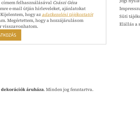
Jogi nyila
l címem felhasználásával
Császi Géza
Impressz
mre e-mail útján hírleveleket, ajánlatokat
 Kijelentem, hogy az
adatkezelési tájékoztatót
Süti tájék
am. Megértettem, hogy a hozzájárulásom
Elállás a 
r visszavonhatom.
ATKOZÁS
 dekorációk áruháza
. Minden jog fenntartva.