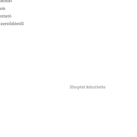
tkozat
um
oztató
szerződéstől
Shoptet készítette