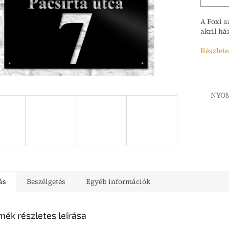
A Foxi a
akril h
Részlete
NYO
ás
Beszélgetés
Egyéb információk
mék részletes leírása