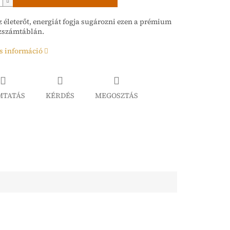
z életerőt, energiát fogja sugározni ezen a prémium
ázszámtáblán.
s információ
MTATÁS
KÉRDÉS
MEGOSZTÁS