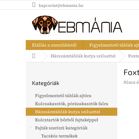
Ugrás
kapcsolat@ebmania.hu
a
fő
tartalomhoz
Elállás a szerződéstől
Figyelmeztető táblák aj
Kezdőlap
Házszámtáblák kutya sziluettel
Foxte
O
Foxt
l
Kategóriák
d
A
Nincs é
Kategóriák
átugrása
a
termék
l
átlagos
Figyelmeztető táblák ajtóra
s
értékel
Kulcsakasztók, pórázakasztók falra
5-
ó
ből
Házszámtáblák kutya sziluettel
p
0,0
a
Kulcstartók bőrből fajtaképpel
csillag.
n
Fajták szerinti kategóriák
e
Tacskós termékek