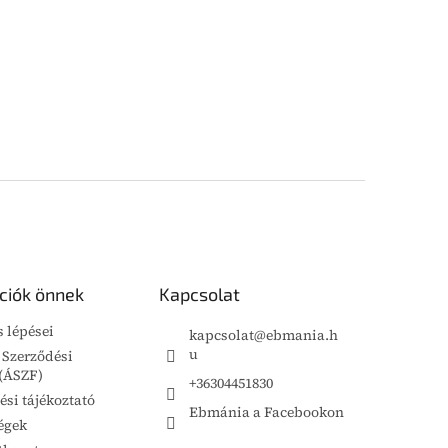
ciók önnek
Kapcsolat
s lépései
kapcsolat
@
ebmania.h
u
 Szerződési
 (ÁSZF)
+36304451830
ési tájékoztató
Ebmánia a Facebookon
égek