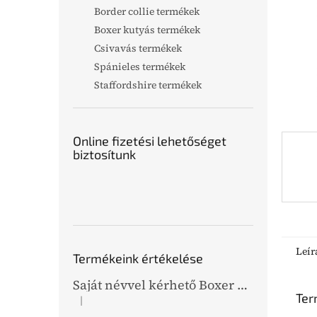
l
Border collie termékek
Boxer kutyás termékek
Csivavás termékek
Spánieles termékek
Staffordshire termékek
Online fizetési lehetőséget
biztosítunk
Leír
Termékeink értékelése
Saját névvel kérhető Boxer grafikás bőr kulcstartó
Ter
|
A termék értékelése 5-ből 5 csillag.