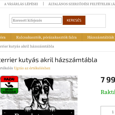
A VÁSÁRLÁS LÉPÉSEI
ÁLTALÁNOS SZERZŐDÉSI FELTÉTELEK (Á
KERESÉS
tóra
Kulcsakasztók, pórázakasztók falra
Házszámtáblák k
rrier kutyás akril házszámtábla
errier kutyás akril házszámtábla
rtékelés
Ugrás az értékeléshez
7 99
ése
Egységár
Rakt