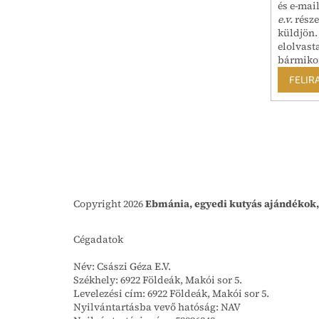
és e-mai
e.v.
része
küldjön.
elolvast
bármiko
FELIR
Copyright 2026
Ebmánia, egyedi kutyás ajándékok,
Cégadatok
Név: Császi Géza E.V.
Székhely: 6922 Földeák, Makói sor 5.
Levelezési cím: 6922 Földeák, Makói sor 5.
Nyilvántartásba vevő hatóság: NAV