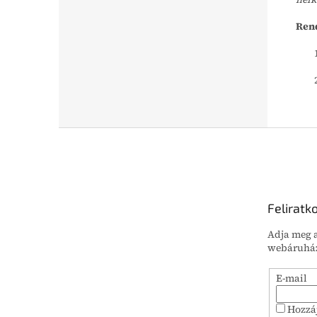
Rend
L
á
b
l
é
Feliratk
c
Adja meg a
webáruház
E-mail
Hozzá