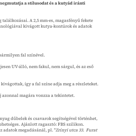
egmutatja a stílusodat és a kutyád iránti
 találkozásai. A 2,5 mm-es, magasfényű fekete
chnológiával kivágott kutya-kontúrok és adatok
bármilyen fal színével.
jesen UV-álló, nem fakul, nem sárgul, és az eső
ivágottak, így a fal színe adja meg a részleteket.
 azonnal magára vonzza a tekintetet.
anyag dűbelek és csavarok segítségével történhet,
ehetséges. Ajánlott ragasztó: FBS szilikon.
az adatok megadásánál, pl. "
Zrínyi utca 33. Furat