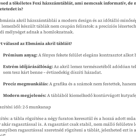
sed a tökéletes Foxi házszámtáblát, ami nemcsak informatív, de m
etetedet is?
bmánia akril házszámtáblái a modern design és az időtálló minőség
l lemezből készült táblák nem csupán feliratok: a precíziós lézerte
di mélységet adnak a homlokzatnak.
t válaszd az Ebmánia akril tábláit?
Prémium anyag:
A fényes fekete felület elegáns kontrasztot alkot 
Extrém időjárásállóság:
Az akril lemez természetéből adódóan tel
sem tesz kárt benne – évtizedekig díszíti házadat.
Precíz megmunkálás:
A grafika és a számok nem festettek, hanem k
Modern megjelenés:
A táblából kiemelkedő kontúrvágott kutyafej
szítési idő: 2-5 munkanap
ítés: a tábla rögzítése a négy furaton keresztül és a hozzá adott mű
 akár ragasztással is. A ragasztást csak stabil, nem málló felületre l
nyiben ragasztással szeretnéd rögzíteni a táblát, jelezheted ezt is 
ül
"