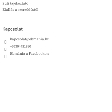
Süti tájékoztató
Elállás a szerződéstől
Kapcsolat
kapcsolat
@
ebmania.hu
+36304451830
Ebmánia a Facebookon