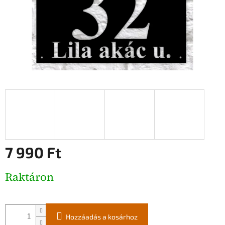
7 990 Ft
Egységár:
Raktáron
Hozzáadás a kosárhoz