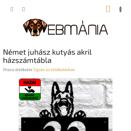
Ugrás
KOSÁR
a
fő
tartalomhoz
Német juhász kutyás akril
házszámtábla
A
Nincs értékelés
Ugrás az értékeléshez
termék
átlagos
értékelése
5-
ből
0,0
csillag.