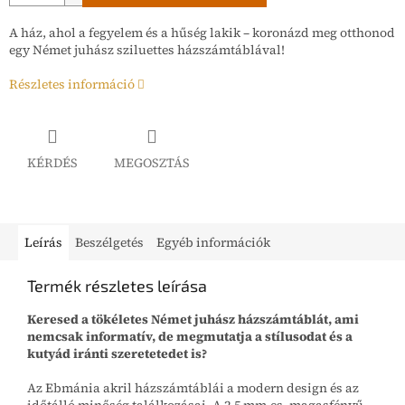
A ház, ahol a fegyelem és a hűség lakik – koronázd meg otthonod
egy Német juhász sziluettes házszámtáblával!
Részletes információ
KÉRDÉS
MEGOSZTÁS
Leírás
Beszélgetés
Egyéb információk
Termék részletes leírása
Keresed a tökéletes Német juhász házszámtáblát, ami
nemcsak informatív, de megmutatja a stílusodat és a
kutyád iránti szeretetedet is?
Az Ebmánia akril házszámtáblái a modern design és az
időtálló minőség találkozásai. A 2,5 mm-es, magasfényű