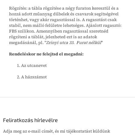
Rögzítés: a tábla rögzítése a négy furaton keresztül és a
hozzá adott műanyag dűbelek és csavarok segítségével
történhet, vagy akár ragasztással is. A ragasztást csak
stabil, nem málló felületre lehetséges. Ajánlott ragasztó:
FBS szilikon. Amennyiben ragasztással szeretnéd
rögzíteni a táblát, jelezheted ezt is az adatok
megadásánál, pl. "
Zrínyi utca 33. Furat nélkül
"
Rendeléskor ne felejtsd el megadni:
Az utcanevet
A házszámot
L
á
b
l
Feliratkozás hírlevélre
é
Adja meg az e-mail címét, és mi tájékoztatást küldünk
c