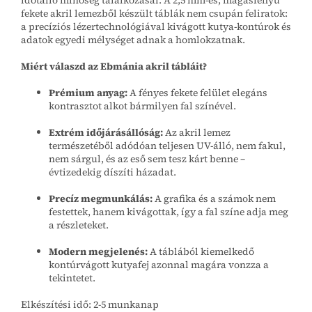
fekete akril lemezből készült táblák nem csupán feliratok:
a precíziós lézertechnológiával kivágott kutya-kontúrok és
adatok egyedi mélységet adnak a homlokzatnak.
Miért válaszd az Ebmánia akril tábláit?
Prémium anyag:
A fényes fekete felület elegáns
kontrasztot alkot bármilyen fal színével.
Extrém időjárásállóság:
Az akril lemez
természetéből adódóan teljesen UV-álló, nem fakul,
nem sárgul, és az eső sem tesz kárt benne –
évtizedekig díszíti házadat.
Precíz megmunkálás:
A grafika és a számok nem
festettek, hanem kivágottak, így a fal színe adja meg
a részleteket.
Modern megjelenés:
A táblából kiemelkedő
kontúrvágott kutyafej azonnal magára vonzza a
tekintetet.
Elkészítési idő: 2-5 munkanap