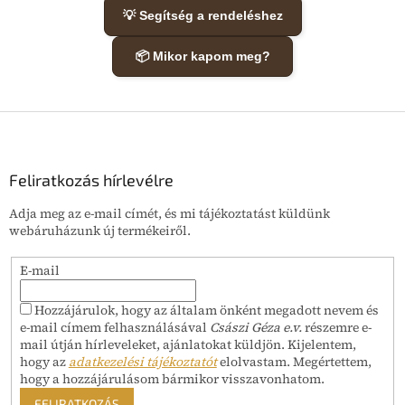
💡 Segítség a rendeléshez
📦 Mikor kapom meg?
L
á
b
l
Feliratkozás hírlevélre
é
Adja meg az e-mail címét, és mi tájékoztatást küldünk
c
webáruházunk új termékeiről.
E-mail
Hozzájárulok, hogy az általam önként megadott nevem és
e-mail címem felhasználásával
Császi Géza e.v.
részemre e-
mail útján hírleveleket, ajánlatokat küldjön. Kijelentem,
hogy az
adatkezelési tájékoztatót
elolvastam. Megértettem,
hogy a hozzájárulásom bármikor visszavonhatom.
FELIRATKOZÁS