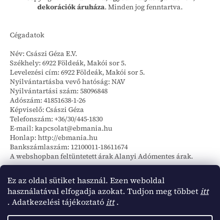
dekorációk áruháza
. Minden jog fenntartva.
Cégadatok
Név: Császi Géza E.V.
Székhely: 6922 Földeák, Makói sor 5.
Levelezési cím: 6922 Földeák, Makói sor 5.
Nyilvántartásba vevő hatóság: NAV
Nyilvántartási szám: 58096848
Adószám: 41851638-1-26
Képviselő: Császi Géza
Telefonszám: +36/30/445-1830
E-mail: kapcsolat@ebmania.hu
Honlap: http://ebmania.hu
Bankszámlaszám: 12100011-18611674
A webshopban feltüntetett árak Alanyi Adómentes árak.
Szállítási információk
Ez az oldal sütiket használ. Ezen weboldal
használatával elfogadja azokat. Tudjon meg többet
itt
Foxpost csomagautómata 1142 Ft
. Adatkezelési tájékoztató
itt
.
Foxpost házhozszállítás 2590 Ft
MPL futárszolgálat házhozszállítás 2092 Ft