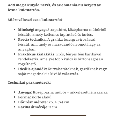
Add meg a kutyád nevét, és az ebmania.hu helyett az
lesz a kulcstartón.
Miért válaszd ezt a kulcstartót?
Minőségi anyag:
Strapabíró, középbarna műbőrből
készült, amely kellemes tapintású és tartós.
Precíz technika:
A grafika lézergravírozással
készül, ami mély és maradandó nyomot hagy az
anyagban.
Praktikus kialakítás:
Erős, fényes fém karikával
rendelkezik, amelyre több kulcs is biztonságosan
rögzíthető.
Ideális ajándék:
Kutyabarátoknak, gazdiknak vagy
saját magadnak is kiváló választás.
Technikai paraméterek:
Anyaga:
Középbarna műbőr + nikkelezett fém karika
Forma:
Körte alakú
Bőr rész mérete:
kb. 4,5x4 cm
Karika átmérője:
3 cm