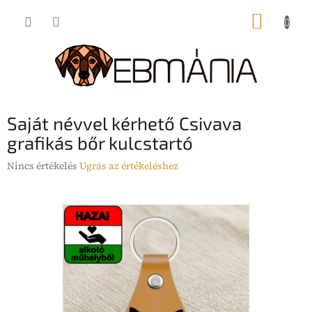
Ugrás
KOSÁR
a
fő
tartalomhoz
Saját névvel kérhető Csivava
grafikás bőr kulcstartó
A
Nincs értékelés
Ugrás az értékeléshez
termék
átlagos
értékelése
5-
ből
0,0
csillag.